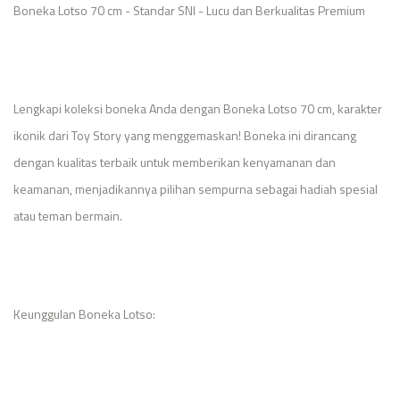
Boneka Lotso 70 cm - Standar SNI - Lucu dan Berkualitas Premium
Lengkapi koleksi boneka Anda dengan Boneka Lotso 70 cm, karakter
ikonik dari Toy Story yang menggemaskan! Boneka ini dirancang
dengan kualitas terbaik untuk memberikan kenyamanan dan
keamanan, menjadikannya pilihan sempurna sebagai hadiah spesial
atau teman bermain.
Keunggulan Boneka Lotso: