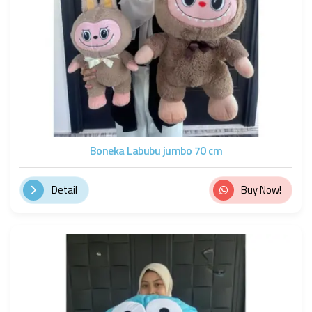
Boneka Labubu jumbo 70 cm
Detail
Buy Now!