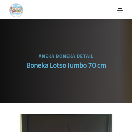
ANEKA BONEKA DETAIL
Boneka Lotso Jumbo 70 cm