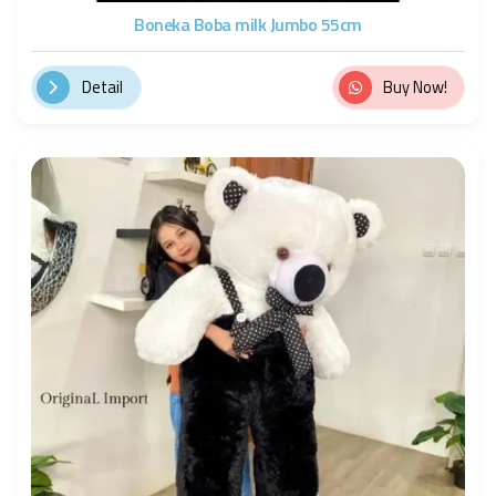
Boneka Boba milk Jumbo 55cm
Detail
Buy Now!