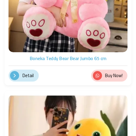
Boneka Teddy Bear Bear Jumbo 65 cm
Detail
Buy Now!