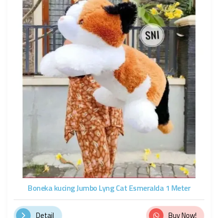
Boneka kucing Jumbo Lyng Cat Esmeralda 1 Meter
Detail
Buy Now!