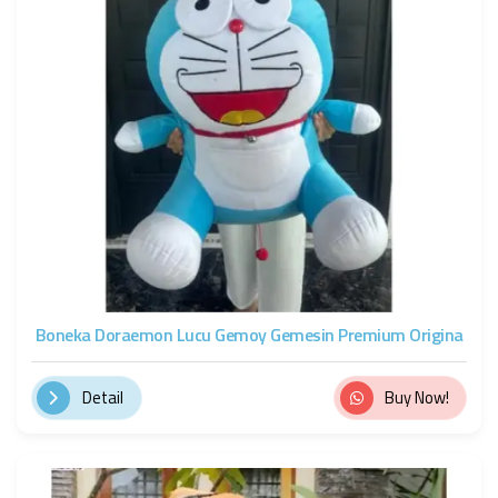
Boneka Doraemon Lucu Gemoy Gemesin Premium Origina
Detail
Buy Now!