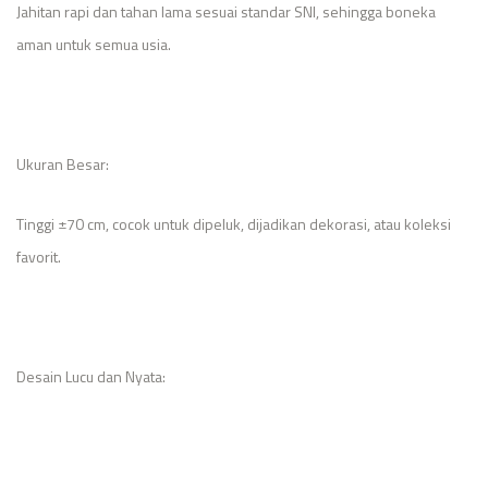
Jahitan rapi dan tahan lama sesuai standar SNI, sehingga boneka
aman untuk semua usia.
Ukuran Besar:
Tinggi ±70 cm, cocok untuk dipeluk, dijadikan dekorasi, atau koleksi
favorit.
Desain Lucu dan Nyata: