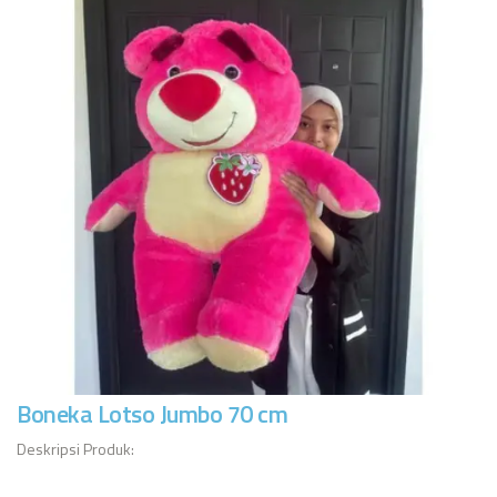
Boneka Lotso Jumbo 70 cm
Deskripsi Produk: