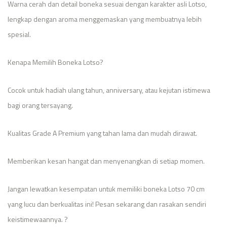
Warna cerah dan detail boneka sesuai dengan karakter asli Lotso,
lengkap dengan aroma menggemaskan yang membuatnya lebih
spesial.
Kenapa Memilih Boneka Lotso?
Cocok untuk hadiah ulang tahun, anniversary, atau kejutan istimewa
bagi orang tersayang.
Kualitas Grade A Premium yang tahan lama dan mudah dirawat.
Memberikan kesan hangat dan menyenangkan di setiap momen.
Jangan lewatkan kesempatan untuk memiliki boneka Lotso 70 cm
yang lucu dan berkualitas ini! Pesan sekarang dan rasakan sendiri
keistimewaannya. ?