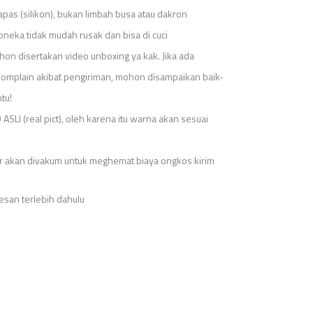
apas (silikon), bukan limbah busa atau dakron
neka tidak mudah rusak dan bisa di cuci
on disertakan video unboxing ya kak. Jika ada
komplain akibat pengiriman, mohon disampaikan baik-
tu!
SLI (real pict), oleh karena itu warna akan sesuai
r akan divakum untuk meghemat biaya ongkos kirim
esan terlebih dahulu