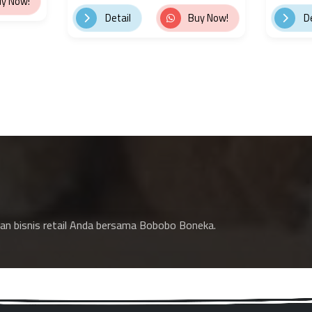
y Now!
Detail
Buy Now!
De
an bisnis retail Anda bersama Bobobo Boneka.