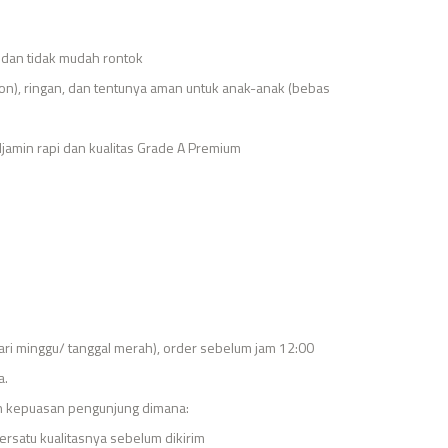
, dan tidak mudah rontok
kon), ringan, dan tentunya aman untuk anak-anak (bebas
djamin rapi dan kualitas Grade A Premium
 hari minggu/ tanggal merah), order sebelum jam 12:00
a.
n kepuasan pengunjung dimana:
ersatu kualitasnya sebelum dikirim