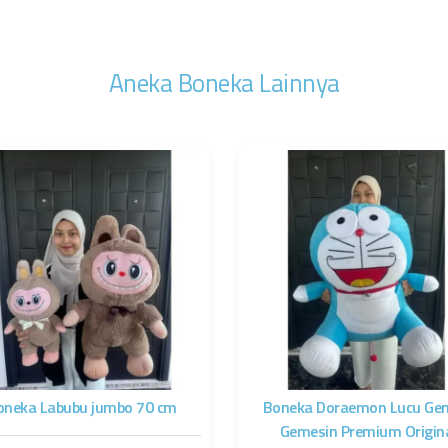
Aneka Boneka Lainnya
oneka Labubu jumbo 70 cm
Boneka Doraemon Lucu Ge
Gemesin Premium Origin