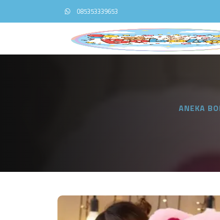
085353339653
ANEKA BO