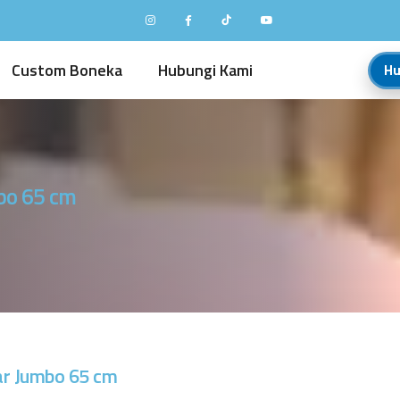
Custom Boneka
Hubungi Kami
Hu
bo 65 cm
ar Jumbo 65 cm