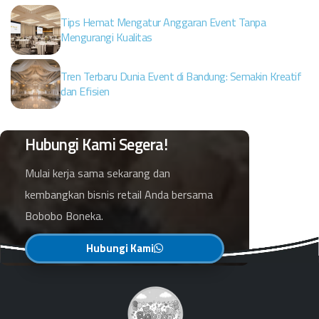
Tips Hemat Mengatur Anggaran Event Tanpa
Mengurangi Kualitas
Tren Terbaru Dunia Event di Bandung: Semakin Kreatif
dan Efisien
Hubungi Kami Segera!
Mulai kerja sama sekarang dan
kembangkan bisnis retail Anda bersama
Bobobo Boneka.
Hubungi Kami